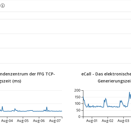
Kundenzentrum der FFG TCP-
eCall - Das elektronisc
szeit (ms)
Generierungszeit
200
150
100
50
0
Aug-04
Aug-05
Aug-06
Aug-07
Aug-01
Aug-02
Aug-03