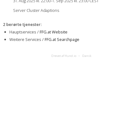
31. Aug 2025 kl. 22:00–1. Sep 2025 kl. 23:00 CEST
Server Cluster Adaptions
2 berørte tjenester
:
Hauptservices /
FFG.at Website
Weitere Services /
FFG.at Searchpage
Drevet af Hund.io
Dansk