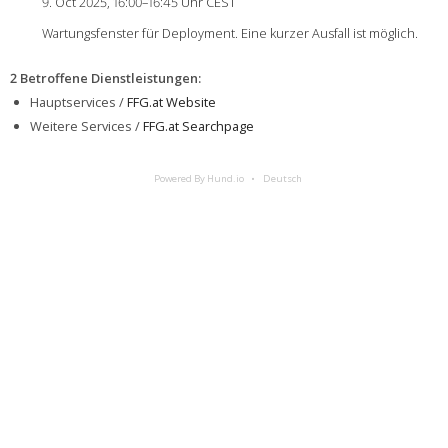
9. Oct 2025, 16:00–16:45 Uhr CEST
Wartungsfenster für Deployment. Eine kurzer Ausfall ist möglich.
2 Betroffene Dienstleistungen
:
Hauptservices /
FFG.at Website
Weitere Services /
FFG.at Searchpage
Powered By Hund.io
Deutsch