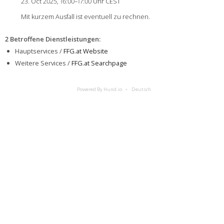
23. Oct 2025, 16:00–17:00 Uhr CEST
Mit kurzem Ausfall ist eventuell zu rechnen.
2 Betroffene Dienstleistungen
:
Hauptservices /
FFG.at Website
Weitere Services /
FFG.at Searchpage
Powered By Hund.io
Deutsch