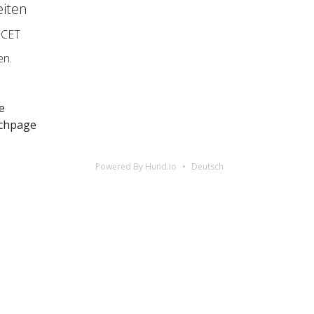
iten
 CET
en.
e
rchpage
Powered By Hund.io
Deutsch