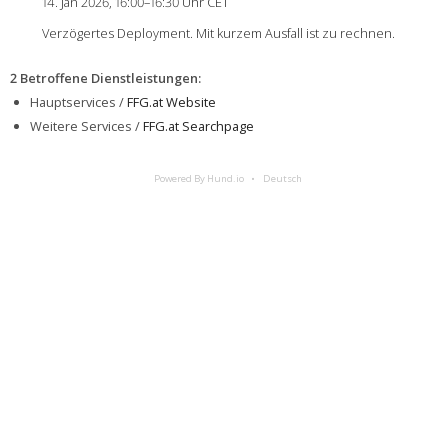
14. Jan 2026, 16:00–16:30 Uhr CET
Verzögertes Deployment. Mit kurzem Ausfall ist zu rechnen.
2 Betroffene Dienstleistungen
:
Hauptservices /
FFG.at Website
Weitere Services /
FFG.at Searchpage
Powered By Hund.io
Deutsch