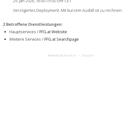
29. Jan 2026, 18:00–19:00 Uhr CET
Verzögertes Deployment. Mit kurzem Ausfall ist zu rechnen.
2 Betroffene Dienstleistungen
:
Hauptservices /
FFG.at Website
Weitere Services /
FFG.at Searchpage
Powered By Hund.io
Deutsch