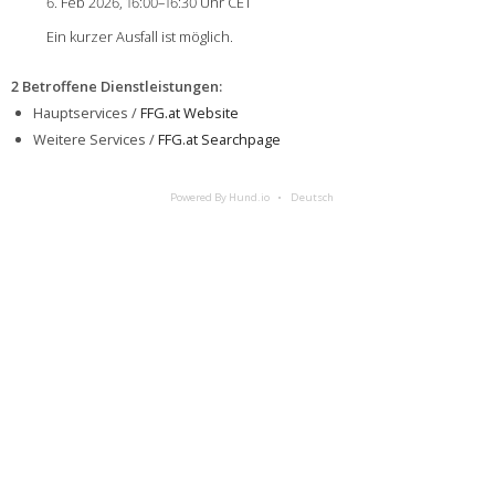
6. Feb 2026, 16:00–16:30 Uhr CET
Ein kurzer Ausfall ist möglich.
2 Betroffene Dienstleistungen
:
Hauptservices /
FFG.at Website
Weitere Services /
FFG.at Searchpage
Powered By Hund.io
Deutsch