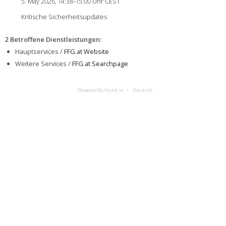
5. May 2026, 14:38–15:00 Uhr CEST
Kritische Sicherheitsupdates
2 Betroffene Dienstleistungen
:
Hauptservices /
FFG.at Website
Weitere Services /
FFG.at Searchpage
Powered By Hund.io
Deutsch