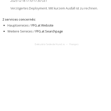
2025-12-18 17:10–17:30 CET
Verzögertes Deployment. Mit kurzem Ausfall ist zu rechnen.
2 services concernés
:
Hauptservices /
FFG.at Website
Weitere Services /
FFG.at Searchpage
Exécuté à l’aide de Hund.io
Français