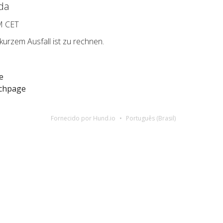
da
M CET
urzem Ausfall ist zu rechnen.
e
rchpage
Fornecido por Hund.io
Português (Brasil)