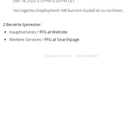
Dec 18, 2025 5:10 PM–5:30 PM CET
Verzögertes Deployment. Mit kurzem Ausfall ist zu rechnen.
2 Berørte tjenester
:
Hauptservices /
FFG.at Website
Weitere Services /
FFG.at Searchpage
Drevet av Hund.io
Norsk (Bokmål)